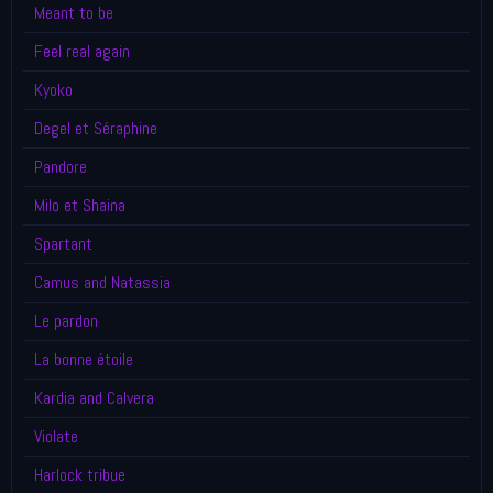
Meant to be
Feel real again
Kyoko
Degel et Séraphine
Pandore
Milo et Shaina
Spartant
Camus and Natassia
Le pardon
La bonne étoile
Kardia and Calvera
Violate
Harlock tribue