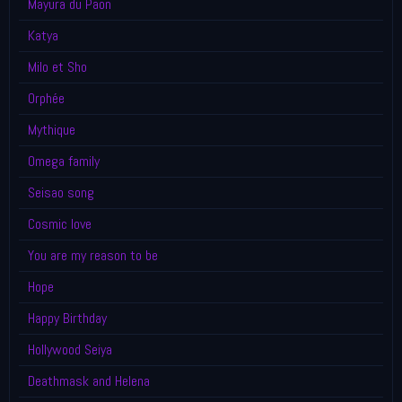
Mayura du Paon
Katya
Milo et Sho
Orphée
Mythique
Omega family
Seisao song
Cosmic love
You are my reason to be
Hope
Happy Birthday
Hollywood Seiya
Deathmask and Helena