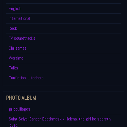
English
International
Rock
TV soundtracks
Christmas
Wartime
Folks
Fanfiction, Litochoro
PHOTO ALBUM
gribouillages
Saint Seiya, Cancer Deathmask x Helena, the girl he secretly
loved.