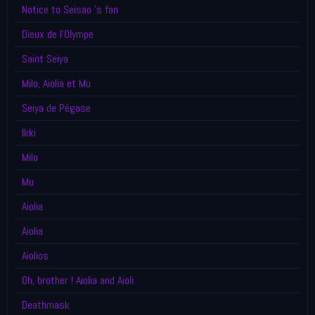
Notice to Seisao 's fan
Dieux de l'Olympe
Saint Seiya
Milo, Aiolia et Mu
Seiya de Pégase
Ikki
Milo
Mu
Aiolia
Aiolia
Aiolios
Oh, brother ! Aiolia and Aioli
Deathmask