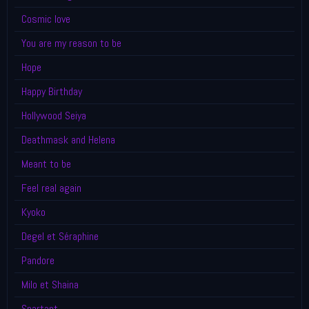
Cosmic love
You are my reason to be
Hope
Happy Birthday
Hollywood Seiya
Deathmask and Helena
Meant to be
Feel real again
Kyoko
Degel et Séraphine
Pandore
Milo et Shaina
Spartant