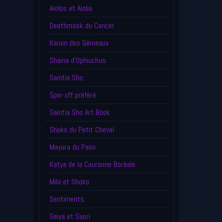
Aiolos et Aiolia
Deathmask du Cancer
Kanon des Gémeaux
Shaina d'Ophiuchus
Saintia Sho
Spin-off préféré
Saintia Sho Art Book
Shoko du Petit Cheval
Mayura du Paon
Katya de la Couronne Boréale
Milo et Shoko
Sentiments
Seiya et Saori