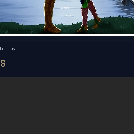
 le temps
ps