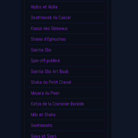
Aiolos et Aiolia
Deathmask du Cancer
Kanon des Gémeaux
Shaina d'Ophiuchus
Saintia Sho
Spin-off préféré
Saintia Sho Art Book
Shoko du Petit Cheval
Mayura du Paon
Katya de la Couronne Boréale
Milo et Shoko
Sentiments
Seiya et Saori