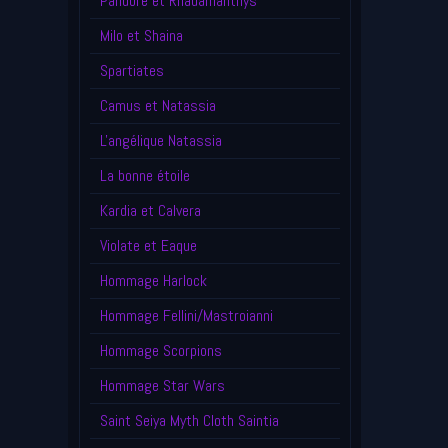
Pandore et Rhadamanthys
Milo et Shaina
Spartiates
Camus et Natassia
L'angélique Natassia
La bonne étoile
Kardia et Calvera
Violate et Eaque
Hommage Harlock
Hommage Fellini/Mastroianni
Hommage Scorpions
Hommage Star Wars
Saint Seiya Myth Cloth Saintia