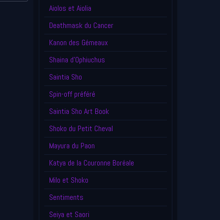
Aiolos et Aiolia
Deathmask du Cancer
Kanon des Gémeaux
Shaina d'Ophiuchus
Saintia Sho
Spin-off préféré
Saintia Sho Art Book
Shoko du Petit Cheval
Mayura du Paon
Katya de la Couronne Boréale
Milo et Shoko
Sentiments
Seiya et Saori