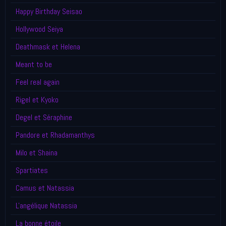
Happy Birthday Seisao
Hollywood Seiya
Deathmask et Helena
Meant to be
Feel real again
Rigel et Kyoko
Degel et Séraphine
Pandore et Rhadamanthys
Milo et Shaina
Spartiates
Camus et Natassia
L'angélique Natassia
La bonne étoile