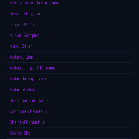
Mes préférés du Kuruzodiaque
Seiya de Pégase
Ikki du Phénix
Milo du Scorpion
Mu du Bélier
Aiolia du Lion
Aiolia et la gent féminine
Aiolos du Sagittaire
Aiolos et Aiolia
Deathmask du Cancer
Kanon des Gémeaux
Shaina d'Ophiuchus
Saintia Sho