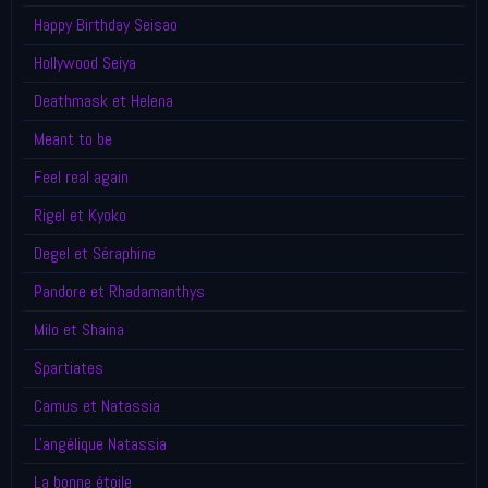
Happy Birthday Seisao
Hollywood Seiya
Deathmask et Helena
Meant to be
Feel real again
Rigel et Kyoko
Degel et Séraphine
Pandore et Rhadamanthys
Milo et Shaina
Spartiates
Camus et Natassia
L'angélique Natassia
La bonne étoile