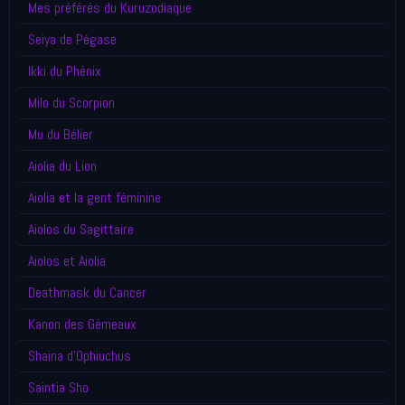
Mes préférés du Kuruzodiaque
Seiya de Pégase
Ikki du Phénix
Milo du Scorpion
Mu du Bélier
Aiolia du Lion
Aiolia et la gent féminine
Aiolos du Sagittaire
Aiolos et Aiolia
Deathmask du Cancer
Kanon des Gémeaux
Shaina d'Ophiuchus
Saintia Sho