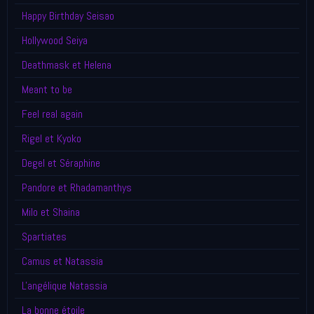
Happy Birthday Seisao
Hollywood Seiya
Deathmask et Helena
Meant to be
Feel real again
Rigel et Kyoko
Degel et Séraphine
Pandore et Rhadamanthys
Milo et Shaina
Spartiates
Camus et Natassia
L'angélique Natassia
La bonne étoile