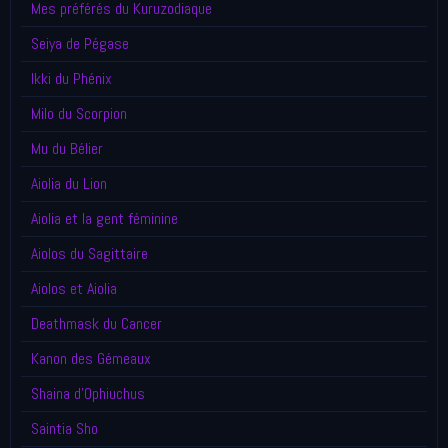
Mes préférés du Kuruzodiaque
Seiya de Pégase
Ikki du Phénix
Milo du Scorpion
Mu du Bélier
Aiolia du Lion
Aiolia et la gent féminine
Aiolos du Sagittaire
Aiolos et Aiolia
Deathmask du Cancer
Kanon des Gémeaux
Shaina d'Ophiuchus
Saintia Sho