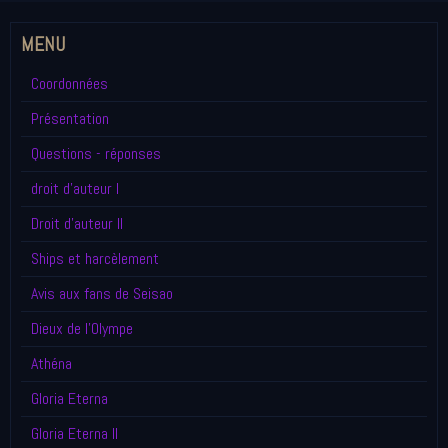
MENU
Coordonnées
Présentation
Questions - réponses
droit d'auteur I
Droit d'auteur II
Ships et harcèlement
Avis aux fans de Seisao
Dieux de l'Olympe
Athéna
Gloria Eterna
Gloria Eterna II