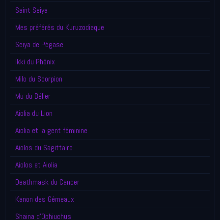
Saint Seiya
Mes préférés du Kuruzodiaque
Seiya de Pégase
Ikki du Phénix
Milo du Scorpion
Mu du Bélier
Aiolia du Lion
Aiolia et la gent féminine
Aiolos du Sagittaire
Aiolos et Aiolia
Deathmask du Cancer
Kanon des Gémeaux
Shaina d'Ophiuchus