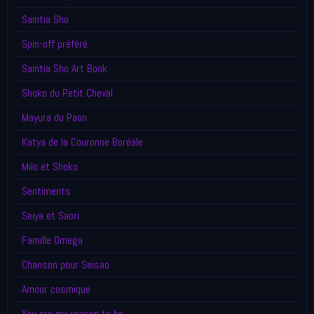
Saintia Sho
Spin-off préféré
Saintia Sho Art Book
Shoko du Petit Cheval
Mayura du Paon
Katya de la Couronne Boréale
Milo et Shoko
Sentiments
Seiya et Saori
Famille Omega
Chanson pour Seisao
Amour cosmique
You are my reason to be