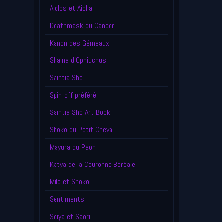
Aiolos et Aiolia
Deathmask du Cancer
Kanon des Gémeaux
Shaina d'Ophiuchus
Saintia Sho
Spin-off préféré
Saintia Sho Art Book
Shoko du Petit Cheval
Mayura du Paon
Katya de la Couronne Boréale
Milo et Shoko
Sentiments
Seiya et Saori