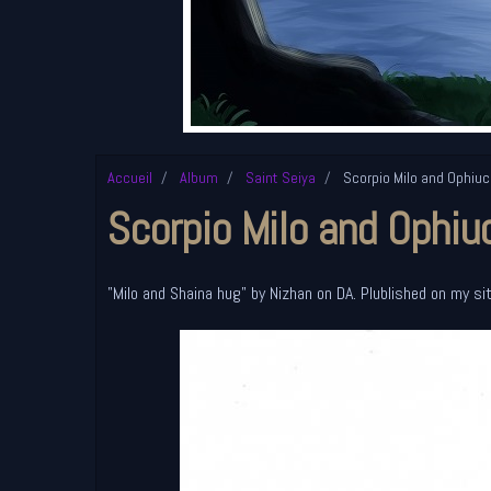
Accueil
Album
Saint Seiya
Scorpio Milo and Ophiu
Scorpio Milo and Ophiu
"Milo and Shaina hug" by Nizhan on DA. Plublished on my si