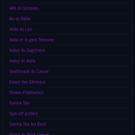
Milo du Scorpion
Mu du Bélier
Aiolia du Lion
Aiolia et la gent féminine
Aiolos du Sagittaire
Aiolos et Aiolia
Deathmask du Cancer
Kanon des Gémeaux
Shaina d'Ophiuchus
Saintia Sho
Spin-off préféré
Saintia Sho Art Book
Shoko du Petit Cheval