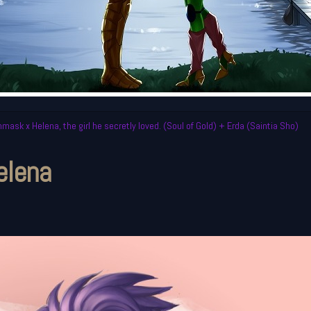
sk x Helena, the girl he secretly loved. (Soul of Gold) + Erda (Saintia Sho)
elena