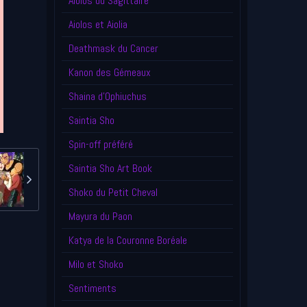
Aiolos du Sagittaire
Aiolos et Aiolia
Deathmask du Cancer
Kanon des Gémeaux
Shaina d'Ophiuchus
Saintia Sho
Spin-off préféré
Saintia Sho Art Book
Shoko du Petit Cheval
Mayura du Paon
Katya de la Couronne Boréale
Milo et Shoko
Sentiments