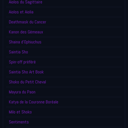
Aiolos du Sagittaire
Aiolos et Aiolia
Deathmask du Cancer
Kanon des Gémeaux
Shaina d'Ophiuchus
Saintia Sho
Spin-off préféré
Saintia Sho Art Book
Shoko du Petit Cheval
Mayura du Paon
Katya de la Couronne Boréale
Milo et Shoko
Sentiments