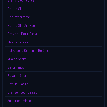
Shaina d'Ophiuchus
Saintia Sho
Spin-off préféré
Saintia Sho Art Book
Shoko du Petit Cheval
Mayura du Paon
Katya de la Couronne Boréale
Milo et Shoko
Sentiments
Seiya et Saori
Famille Omega
Chanson pour Seisao
Amour cosmique