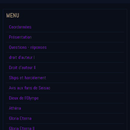
MENU
Coordonnées
Présentation
Questions - réponses
droit d'auteur I
Droit d'auteur II
Ships et harcèlement
Avis aux fans de Seisao
Dieux de l'Olympe
Athéna
Gloria Eterna
Gloria Eterna II