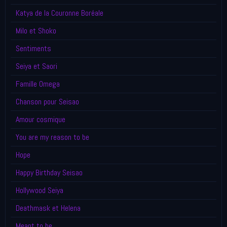
Katya de la Couronne Boréale
Milo et Shoko
Sentiments
Seiya et Saori
Famille Omega
Chanson pour Seisao
Amour cosmique
You are my reason to be
Hope
Happy Birthday Seisao
Hollywood Seiya
Deathmask et Helena
Meant to be