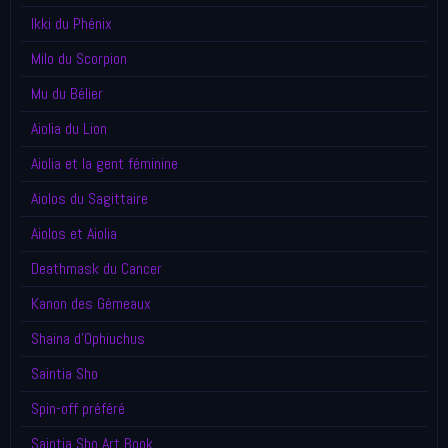
Ikki du Phénix
Milo du Scorpion
Mu du Bélier
Aiolia du Lion
Aiolia et la gent féminine
Aiolos du Sagittaire
Aiolos et Aiolia
Deathmask du Cancer
Kanon des Gémeaux
Shaina d'Ophiuchus
Saintia Sho
Spin-off préféré
Saintia Sho Art Book