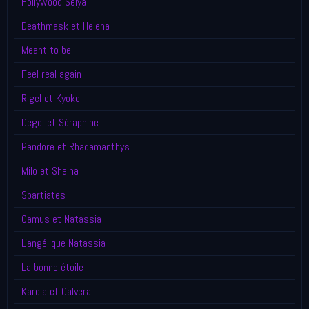
Hollywood Seiya
Deathmask et Helena
Meant to be
Feel real again
Rigel et Kyoko
Degel et Séraphine
Pandore et Rhadamanthys
Milo et Shaina
Spartiates
Camus et Natassia
L'angélique Natassia
La bonne étoile
Kardia et Calvera